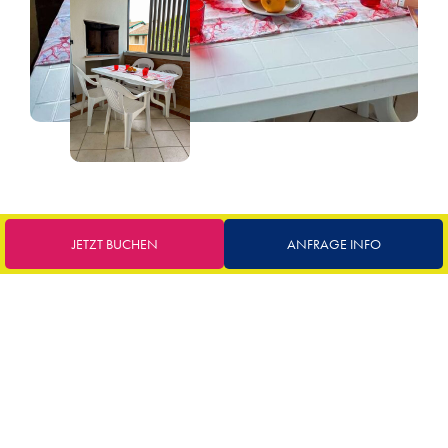
JETZT BUCHEN
ANFRAGE INFO
BEREIT ZUR ABREISE?
BUCHEN SIE IHREN
URLAUB
72
€
ausgehend von