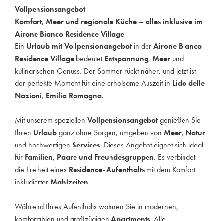
Vollpensionsangebot
Komfort, Meer und regionale Küche – alles inklusive im
Airone Bianco Residence Village
Ein
Urlaub mit Vollpensionangebot
in der
Airone Bianco
Residence Village
bedeutet
Entspannung
,
Meer
und
kulinarischen Genuss. Der Sommer rückt näher, und jetzt ist
der perfekte Moment für eine erholsame Auszeit in
Lido delle
Nazioni
,
Emilia Romagna
.
Mit unserem speziellen
Vollpensionsangebot
genießen Sie
Ihren
Urlaub
ganz ohne Sorgen, umgeben von
Meer
,
Natur
und hochwertigen
Services
. Dieses Angebot eignet sich ideal
für
Familien, Paare und Freundesgruppen
. Es verbindet
die Freiheit eines
Residence-Aufenthalts
mit dem Komfort
inkludierter
Mahlzeiten
.
Während Ihres Aufenthalts wohnen Sie in modernen,
komfortablen und großzügigen
Apartments
. Alle