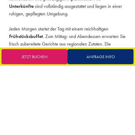
Unterkünfte
sind vollständig ausgestattet und liegen in einer
ruhigen, gepflegten Umgebung.
Jeden Morgen startet der Tag mit einem reichhaltigen
Frühstücksbuffet
. Zum Mittag- und Abendessen erwarten Sie
frisch zubereitete Gerichte aus regionalen Zutaten. Die
Speisen werden am Tisch serviert, ausgewählte
Getränke
JETZT BUCHEN
ANFRAGE INFO
sind inklusive. So bleibt Ihnen mehr Zeit für
Entspannung
und
gemeinsame
Momente
mit Ihren Liebsten.
Darüber hinaus bietet die
Residence
zahlreiche
Services
für
Wohlbefinden und Unterhaltung. Ein
Swimmingpool
mit
Whirlpool-Bereich sorgt für Erholung, gepflegte Grünflächen
laden zum Verweilen ein. Gleichzeitig gibt es
Animation
für
Kinder und Jugendliche. Das
Meer
ist nur wenige Gehminuten
entfernt.
Außerdem kommen
Naturliebhaber
voll auf ihre Kosten. Der
nahegelegene
Naturpark Po-Delta
eignet sich