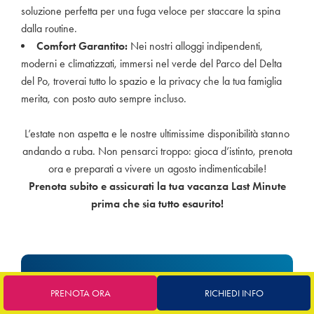
soluzione perfetta per una fuga veloce per staccare la spina
dalla routine.
Comfort Garantito:
Nei nostri alloggi indipendenti,
moderni e climatizzati, immersi nel verde del Parco del Delta
del Po, troverai tutto lo spazio e la privacy che la tua famiglia
merita, con posto auto sempre incluso.
L’estate non aspetta e le nostre ultimissime disponibilità stanno
andando a ruba. Non pensarci troppo: gioca d’istinto, prenota
ora e preparati a vivere un agosto indimenticabile!
Prenota subito e assicurati la tua vacanza Last Minute
prima che sia tutto esaurito!
86
€
A partire da
PRENOTA ORA
RICHIEDI INFO
BED AND BREAKFAST