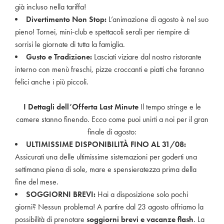
già incluso nella tariffa!
Divertimento Non Stop:
L’animazione di agosto è nel suo
pieno! Tornei, mini-club e spettacoli serali per riempire di
sorrisi le giornate di tutta la famiglia.
Gusto e Tradizione:
Lasciati viziare dal nostro ristorante
interno con menù freschi, pizze croccanti e piatti che faranno
felici anche i più piccoli.
I Dettagli dell’Offerta Last Minute
Il tempo stringe e le
camere stanno finendo. Ecco come puoi unirti a noi per il gran
finale di agosto:
ULTIMISSIME DISPONIBILITÀ FINO AL 31/08:
Assicurati una delle ultimissime sistemazioni per goderti una
settimana piena di sole, mare e spensieratezza prima della
fine del mese.
SOGGIORNI BREVI:
Hai a disposizione solo pochi
giorni? Nessun problema! A partire dal 23 agosto offriamo la
possibilità di prenotare
soggiorni brevi e vacanze flash
. La