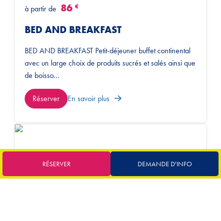
86
€
à partir de
BED AND BREAKFAST
BED AND BREAKFAST Petit-déjeuner buffet continental
avec un large choix de produits sucrés et salés ainsi que
de boisso...
Réserver
En savoir plus
101
€
à partir de
RÉSERVER
DEMANDE D'INFO
DEMI PENSION
DEMI-PENSION Petit-déjeuner buffet continental avec
un large choix de mets sucrés et salés, ainsi que des
boissons. Dé...